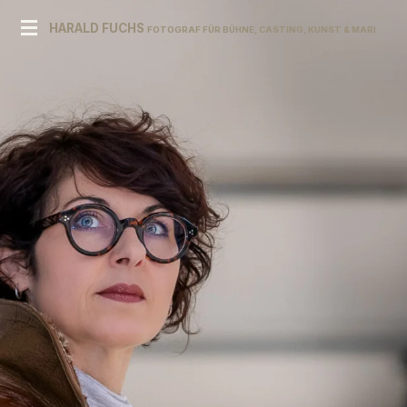
Zum
HARALD FUCHS
FOTOGRAF FÜR BÜHNE, CASTING, KUNST & MARKE
Hauptinhalt
springen