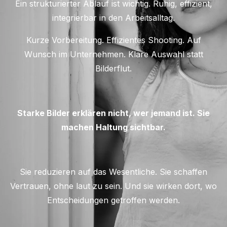
Ein strukturierter Ablauf ist wichtig.
Ruhig, effizient,
integrierbar in den Arbeitsalltag.
Kurze Vorbereitung. Effizientes Shooting. Auf
Wunsch im Unternehmen. Klare Auswahl statt
Bilderflut.
Starke Bilder erklären nicht, wer jemand ist.
Sie
machen Haltung sichtbar.
Sie reduzieren auf das Wesentliche.
Sie schaffen
Vertrauen, ohne laut zu sein.
Und sie wirken dort, wo
Entscheidungen getroffen werden.