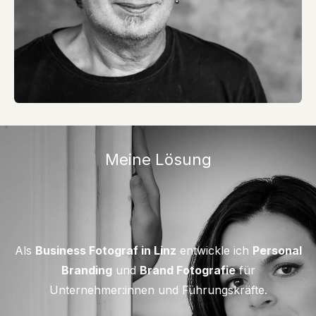
Meine Lösung
Als
Business Fotograf in Linz
entwickle ich
Personal
Branding
und
Brand Fotografie
für
Unternehmer:innen und Führungskräfte.