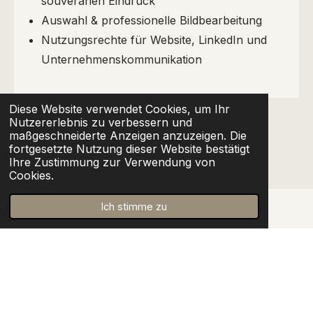
souveränen Eindruck
Auswahl & professionelle Bildbearbeitung
Nutzungsrechte für Website, LinkedIn und
Unternehmenskommunikation
Diese Website verwendet Cookies, um Ihr
Alle Preise exkl. 20% MWSt.
Nutzererlebnis zu verbessern und
maßgeschneiderte Anzeigen anzuzeigen. Die
fortgesetzte Nutzung dieser Website bestätigt
Unverbindlich anfragen
Ihre Zustimmung zur Verwendung von
Cookies.
Ich stimme zu
I
W
L
F
n
h
i
a
s
a
n
c
Theaterfotografie · Künstlerfotografie · Sedcards · Business
t
t
k
e
Portraits · Linz · Oberösterreich · Österreich © Harald Fuchs
a
s
e
b
2026
g
A
d
o