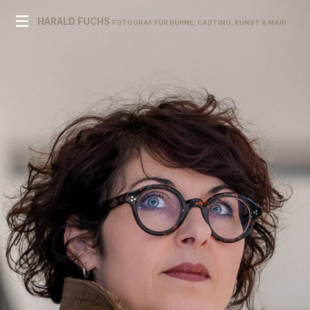
Zum
HARALD FUCHS
FOTOGRAF FÜR BÜHNE, CASTING, KUNST & MARKE
Hauptinhalt
springen