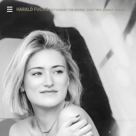
Zum
HARALD FUCHS
FOTOGRAF FÜR BÜHNE, CASTING, KUNST & MARKE
Hauptinhalt
springen