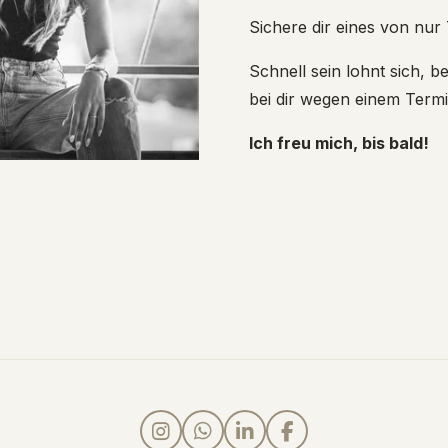
Sichere dir eines von nur 
Schnell sein lohnt sich, b
bei dir wegen einem Termi
Ich freu mich, bis bald!
I
W
L
F