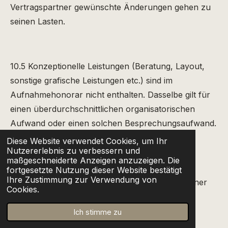
Vertragspartner gewünschte Änderungen gehen zu
seinen Lasten.
10.5 Konzeptionelle Leistungen (Beratung, Layout,
sonstige grafische Leistungen etc.) sind im
Aufnahmehonorar nicht enthalten. Dasselbe gilt für
einen überdurchschnittlichen organisatorischen
Aufwand oder einen solchen Besprechungsaufwand.
Diese Website verwendet Cookies, um Ihr
Nutzererlebnis zu verbessern und
maßgeschneiderte Anzeigen anzuzeigen. Die
10.6 Nimmt der Vertragspartner von der
fortgesetzte Nutzung dieser Website bestätigt
Ihre Zustimmung zur Verwendung von
Durchführung des erteilten Auftrages aus in seiner
Cookies.
Sphäre liegenden Gründen Abstand, steht dem
Fotografen mangels anderer Vereinbarung das
Ich stimme zu
vereinbarte Entgelt zu. Im Fall unbedingt